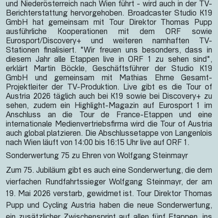
und Niederösterreich nach Wien führt - wird auch in der TV-
Berichterstattung hervorgehoben. Broadcaster Studio K19
GmbH hat gemeinsam mit Tour Direktor Thomas Pupp
ausführliche Kooperationen mit dem ORF sowie
Eurosport/Discovery+ und weiteren namhaften TV-
Stationen finalisiert. "Wir freuen uns besonders, dass in
diesem Jahr alle Etappen live in ORF 1 zu sehen sind",
erklärt Martin Böckle, Geschäftsführer der Studio K19
GmbH und gemeinsam mit Mathias Ehrne Gesamt-
Projektleiter der TV-Produktion. Live gibt es die Tour of
Austria 2026 täglich auch bei K19 sowie bei Discovery+ zu
sehen, zudem ein Highlight-Magazin auf Eurosport 1 im
Anschluss an die Tour de France-Etappen und eine
internationale Medienvertriebsfirma wird die Tour of Austria
auch global platzieren. Die Abschlussetappe von Langenlois
nach Wien läuft von 14:00 bis 16:15 Uhr live auf ORF 1.
Sonderwertung 75 zu Ehren von Wolfgang Steinmayr
Zum 75. Jubiläum gibt es auch eine Sonderwertung, die dem
vierfachen Rundfahrtssieger Wolfgang Steinmayr, der am
19. Mai 2026 verstarb, gewidmet ist. Tour Direktor Thomas
Pupp und Cycling Austria haben die neue Sonderwertung,