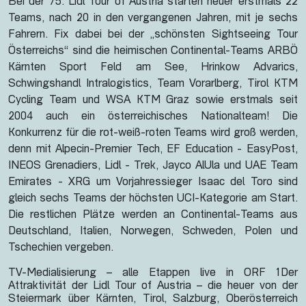
Bei der 75. Lidl Tour of Austria starten heuer erstmals 22
Teams, nach 20 in den vergangenen Jahren, mit je sechs
Fahrern. Fix dabei bei der „schönsten Sightseeing Tour
Österreichs“ sind die heimischen Continental-Teams ARBÖ
Kärnten Sport Feld am See, Hrinkow Advarics,
Schwingshandl Intralogistics, Team Vorarlberg, Tirol KTM
Cycling Team und WSA KTM Graz sowie erstmals seit
2004 auch ein österreichisches Nationalteam! Die
Konkurrenz für die rot-weiß-roten Teams wird groß werden,
denn mit Alpecin-Premier Tech, EF Education - EasyPost,
INEOS Grenadiers, Lidl - Trek, Jayco AlUla und UAE Team
Emirates - XRG um Vorjahressieger Isaac del Toro sind
gleich sechs Teams der höchsten UCI-Kategorie am Start.
Die restlichen Plätze werden an Continental-Teams aus
Deutschland, Italien, Norwegen, Schweden, Polen und
Tschechien vergeben.
TV-Medialisierung – alle Etappen live in ORF 1Der
Attraktivität der Lidl Tour of Austria – die heuer von der
Steiermark über Kärnten, Tirol, Salzburg, Oberösterreich