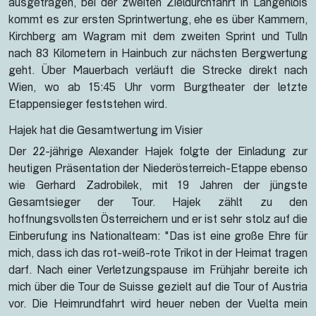
ausgetragen, bei der zweiten Zieldurchfahrt in Langenlois
kommt es zur ersten Sprintwertung, ehe es über Kammern,
Kirchberg am Wagram mit dem zweiten Sprint und Tulln
nach 83 Kilometern in Hainbuch zur nächsten Bergwertung
geht. Über Mauerbach verläuft die Strecke direkt nach
Wien, wo ab 15:45 Uhr vorm Burgtheater der letzte
Etappensieger feststehen wird.
Hajek hat die Gesamtwertung im Visier
Der 22-jährige Alexander Hajek folgte der Einladung zur
heutigen Präsentation der Niederösterreich-Etappe ebenso
wie Gerhard Zadrobilek, mit 19 Jahren der jüngste
Gesamtsieger der Tour. Hajek zählt zu den
hoffnungsvollsten Österreichern und er ist sehr stolz auf die
Einberufung ins Nationalteam: "Das ist eine große Ehre für
mich, dass ich das rot-weiß-rote Trikot in der Heimat tragen
darf. Nach einer Verletzungspause im Frühjahr bereite ich
mich über die Tour de Suisse gezielt auf die Tour of Austria
vor. Die Heimrundfahrt wird heuer neben der Vuelta mein