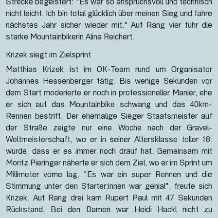
Strecke begeistert: "Es war so anspruchsvoll und technisch
nicht leicht. Ich bin total glücklich über meinen Sieg und fahre
nächstes Jahr sicher wieder mit." Auf Rang vier fuhr die
starke Mountainbikerin Alina Reichert.
Krizek siegt im Zielsprint
Matthias Krizek ist im OK-Team rund um Organisator
Johannes Hessenberger tätig. Bis wenige Sekunden vor
dem Start moderierte er noch in professioneller Manier, ehe
er sich auf das Mountainbike schwang und das 40km-
Rennen bestritt. Der ehemalige Sieger Staatsmeister auf
der Straße zeigte nur eine Woche nach der Gravel-
Weltmeisterschaft, wo er in seiner Altersklasse toller 18.
wurde, dass er es immer noch drauf hat. Gemeinsam mit
Moritz Pieringer näherte er sich dem Ziel, wo er im Sprint um
Millimeter vorne lag. "Es war ein super Rennen und die
Stimmung unter den Starter:innen war genial", freute sich
Krizek. Auf Rang drei kam Rupert Paul mit 47 Sekunden
Rückstand. Bei den Damen war Heidi Hackl nicht zu