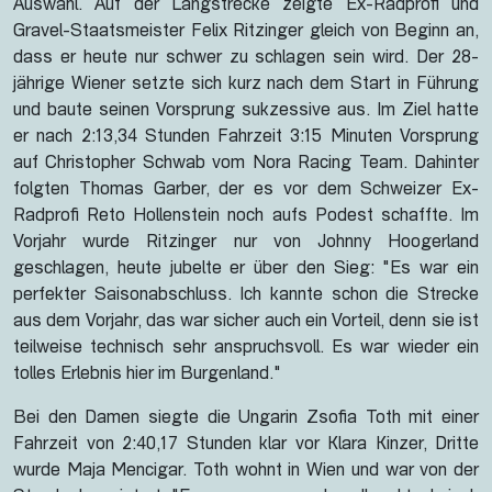
Auswahl. Auf der Langstrecke zeigte Ex-Radprofi und
Gravel-Staatsmeister Felix Ritzinger gleich von Beginn an,
dass er heute nur schwer zu schlagen sein wird. Der 28-
jährige Wiener setzte sich kurz nach dem Start in Führung
und baute seinen Vorsprung sukzessive aus. Im Ziel hatte
er nach 2:13,34 Stunden Fahrzeit 3:15 Minuten Vorsprung
auf Christopher Schwab vom Nora Racing Team. Dahinter
folgten Thomas Garber, der es vor dem Schweizer Ex-
Radprofi Reto Hollenstein noch aufs Podest schaffte. Im
Vorjahr wurde Ritzinger nur von Johnny Hoogerland
geschlagen, heute jubelte er über den Sieg: "Es war ein
perfekter Saisonabschluss. Ich kannte schon die Strecke
aus dem Vorjahr, das war sicher auch ein Vorteil, denn sie ist
teilweise technisch sehr anspruchsvoll. Es war wieder ein
tolles Erlebnis hier im Burgenland."
Bei den Damen siegte die Ungarin Zsofia Toth mit einer
Fahrzeit von 2:40,17 Stunden klar vor Klara Kinzer, Dritte
wurde Maja Mencigar. Toth wohnt in Wien und war von der