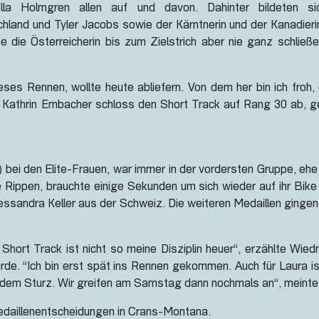
ella Holmgren allen auf und davon. Dahinter bildeten s
hland und Tyler Jacobs sowie der Kärntnerin und der Kanadieri
 die Österreicherin bis zum Zielstrich aber nie ganz schlie
dieses Rennen, wollte heute abliefern. Von dem her bin ich fro
 Kathrin Embacher schloss den Short Track auf Rang 30 ab, ge
 bei den Elite-Frauen, war immer in der vordersten Gruppe, ehe s
 die Rippen, brauchte einige Sekunden um sich wieder auf ihr 
 Alessandra Keller aus der Schweiz. Die weiteren Medaillen gin
r Short Track ist nicht so meine Disziplin heuer“, erzählte 
 “Ich bin erst spät ins Rennen gekommen. Auch für Laura ist 
 dem Sturz. Wir greifen am Samstag dann nochmals an“, meint
daillenentscheidungen in Crans-Montana.