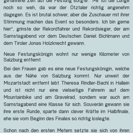
gefahrene Zeit auf die Festung sorgte: “Mir tut die Lunge
noch so weh, da war der Ötztaler richtig angenehm
dagegen. Es ist brutal schwer, aber die Zuschauer mit ihrer
Stimmung machen das Event so besonders. Ich bin gerne
hier“, grinste der Rekordfahrer und Rekordsieger, der am
Samstagabend vor dem Deutschen Daniel Bichlmann und
dem Tiroler Jonas Holzknecht gewann.
Neue Festungskönigin wohnt nur wenige Kilometer von
Salzburg entfernt
Bei den Frauen gab es eine neue Festungskönigin, welche
aus der Nähe von Salzburg kommt. Nur unweit der
Mozartstadt entfernt lebt Theresa Rindler-Bachl in Hallein
und ist nicht nur eine vielseitige Fahrerin auf dem
Mountainbike und am Gravelrad, sondern war auch am
Samstagabend eine Klasse für sich. Souverän gewann sie
ihre erste Runde, sparte dann clever Kräfte im Halbfinale,
ehe sie vom Beginn des Finales so richtig loslegte.
Schon nach den ersten Metern setzte sie sich von ihren