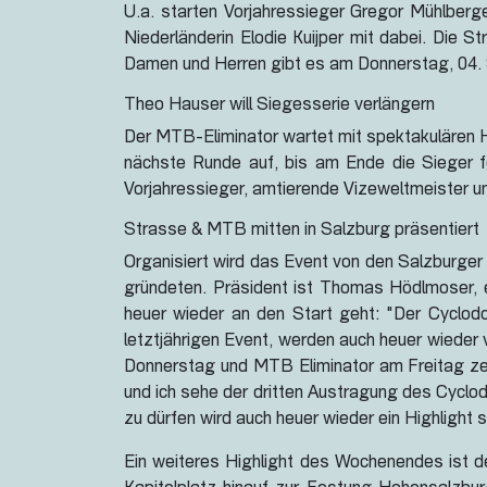
U.a. starten Vorjahressieger Gregor Mühlberg
Niederländerin Elodie Kuijper mit dabei. Die S
Damen und Herren gibt es am Donnerstag, 04. 
Theo Hauser will Siegesserie verlängern
Der MTB-Eliminator wartet mit spektakulären Hi
nächste Runde auf, bis am Ende die Sieger f
Vorjahressieger, amtierende Vizeweltmeister u
Strasse & MTB mitten in Salzburg präsentiert
Organisiert wird das Event von den Salzburge
gründeten. Präsident ist Thomas Hödlmoser, 
heuer wieder an den Start geht: "Der Cyclodo
letztjährigen Event, werden auch heuer wieder 
Donnerstag und MTB Eliminator am Freitag zei
und ich sehe der dritten Austragung des Cyclo
zu dürfen wird auch heuer wieder ein Highlight s
Ein weiteres Highlight des Wochenendes ist d