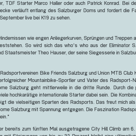
er, TDF Starter Marco Haller oder auch Patrick Konrad. Bei d
trecke verläuft entlang des Salzburger Doms und fordert die F
September live bei K19 zu sehen.
ndernissen wie engen Anliegerkurven, Sprüngen und Treppen auf
eststehen. So wird sich das who's who aus der Eliminator Sze
nd Staatsmeister Theo Hauser, der seine Siegesserie in Salzbur
r Radsportvereinen Bike Friends Salzburg und Union MTB Club K
erfolgreicher Mountainbike-Sportler und Vater des Radsport-
me Salzburg geht mittlerweile in die dritte Runde. Durch die
viele hochkarätige internationale Starter dabei sein. Die Komb
gt die vielseitigen Sparten des Radsports. Das freut mich a
dome Salzburg mit Spannung entgegen. Die Faszination Radspor
ein."
er bereits zum fünften Mal ausgetragene City Hill Climb am 