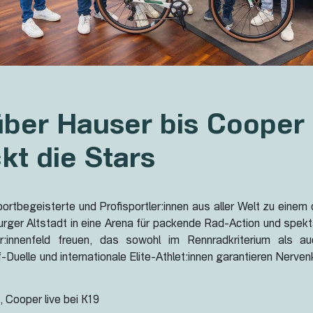
ber Hauser bis Cooper
ckt die Stars
ortbegeisterte und Profisportler:innen aus aller Welt zu ein
rger Altstadt in eine Arena für packende Rad-Action und spekt
r:innenfeld freuen, das sowohl im Rennradkriterium als 
elle und internationale Elite-Athlet:innen garantieren Nervenk
, Cooper live bei K19