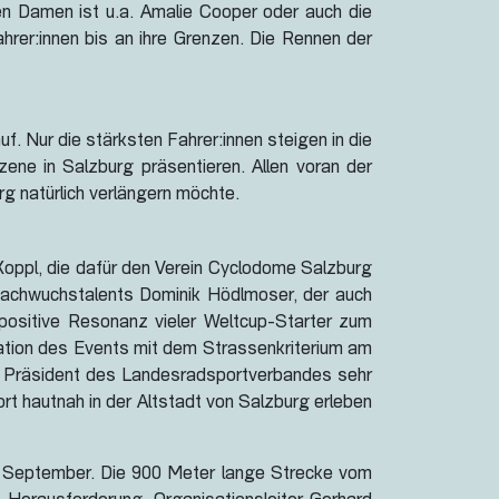
en Damen ist u.a. Amalie Cooper oder auch die
ahrer:innen bis an ihre Grenzen. Die Rennen der
. Nur die stärksten Fahrer:innen steigen in die
ne in Salzburg präsentieren. Allen voran der
g natürlich verlängern möchte.
oppl, die dafür den Verein Cyclodome Salzburg
Nachwuchstalents Dominik Hödlmoser, der auch
 positive Resonanz vieler Weltcup-Starter zum
ination des Events mit dem Strassenkriterium am
ls Präsident des Landesradsportverbandes sehr
t hautnah in der Altstadt von Salzburg erleben
6. September. Die 900 Meter lange Strecke vom